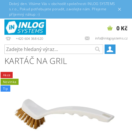
Dobrý den. Vítáme Vás v obchodě společnosti INLOG SYSTEMS
s.r.o., Pokud potřebujete poradit, zavolejte nám. Přejeme
příjemný nákup :-)
0 Kč
info@inlogsystems.cz
+420 604 368 620
KARTÁČ NA GRIL
Akce
Novinka
Tip