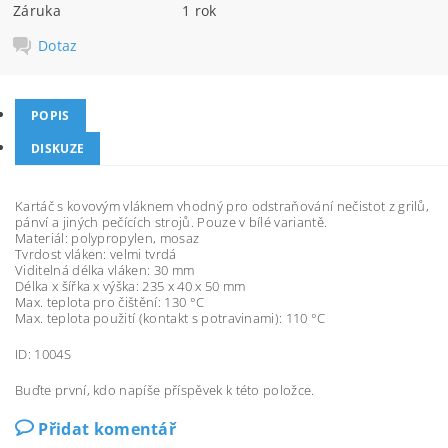
Záruka
1 rok
Dotaz
POPIS
DISKUZE
Kartáč s kovovým vláknem vhodný pro odstraňování nečistot z grilů,
pánví a jiných pečících strojů. Pouze v bílé variantě.
Materiál: polypropylen, mosaz
Tvrdost vláken: velmi tvrdá
Viditelná délka vláken: 30 mm
Délka x šířka x výška: 235 x 40 x 50 mm
Max. teplota pro čištění: 130 °C
Max. teplota použití (kontakt s potravinami): 110 °C
ID: 1004S
Buďte první, kdo napíše příspěvek k této položce.
Přidat komentář