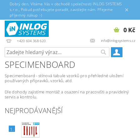
Dobrý den. Vítáme Vás v obchodě společnosti INLOG SYSTEMS
s.r.o., Pokud potřebujete poradit, zavolejte nám. Přejeme
příjemný nákup :-)
0 Kč
info@inlogsystems.cz
+420 604 368 620
SPECIMENBOARD
Specimenboard - stínová tabule vzorků pro přehledné uložení
používaných přípravků, vzorků, atd.
Dle dohody zajistíme montáž a osazení na pracovišti a pravidelný
servis a kontrolu.
NEJPRODÁVANĚJŠÍ
1.