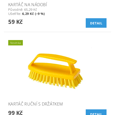
KARTÁČ NA NÁDOBÍ
Původně:
65,29 Kč
Ušetříte
:
6,29 Kč (–9 %)
59 Kč
DETAIL
Novinka
KARTÁČ RUČNÍ S DRŽÁTKEM
99 Kč
DETAIL