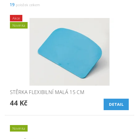
19
položek celkem
Akce
Novinka
STĚRKA FLEXIBILNÍ MALÁ 15 CM
44 Kč
DETAIL
Novinka