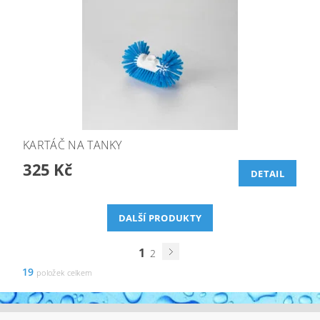
KARTÁČ NA TANKY
325 Kč
DETAIL
DALŠÍ PRODUKTY
1
2
19
položek celkem