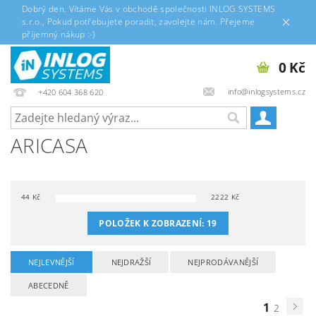
Dobrý den. Vítáme Vás v obchodě společnosti INLOG SYSTEMS
s.r.o., Pokud potřebujete poradit, zavolejte nám. Přejeme
příjemný nákup :-)
0 Kč
info@inlogsystems.cz
+420 604 368 620
ARICASA
44
Kč
2222
Kč
POLOŽEK K ZOBRAZENÍ:
19
NEJLEVNĚJŠÍ
NEJDRAŽŠÍ
NEJPRODÁVANĚJŠÍ
ABECEDNĚ
1
2