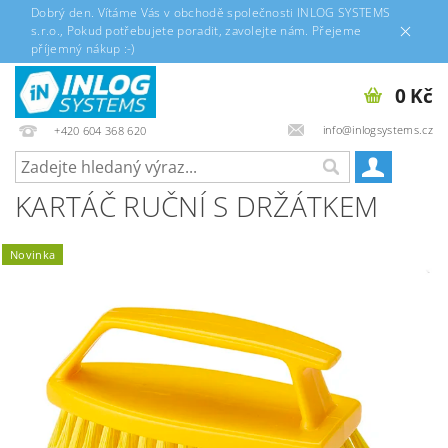
Dobrý den. Vítáme Vás v obchodě společnosti INLOG SYSTEMS
s.r.o., Pokud potřebujete poradit, zavolejte nám. Přejeme
příjemný nákup :-)
0 Kč
info@inlogsystems.cz
+420 604 368 620
KARTÁČ RUČNÍ S DRŽÁTKEM
Novinka