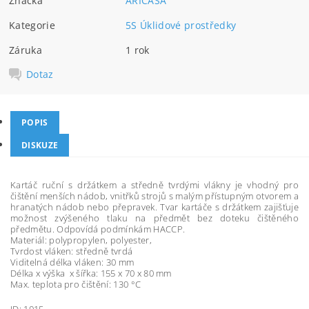
Značka
ARICASA
Kategorie
5S Úklidové prostředky
Záruka
1 rok
Dotaz
POPIS
DISKUZE
Kartáč ruční s držátkem a středně tvrdými vlákny je vhodný pro
čištění menších nádob, vnitřků strojů s malým přístupným otvorem a
hranatých nádob nebo přepravek. Tvar kartáče s držátkem zajišťuje
možnost zvýšeného tlaku na předmět bez doteku čištěného
předmětu. Odpovídá podmínkám HACCP.
Materiál: polypropylen, polyester,
Tvrdost vláken: středně tvrdá
Viditelná délka vláken: 30 mm
Délka x výška x šířka: 155 x 70 x 80 mm
Max. teplota pro čištění: 130 °C
ID: 1015