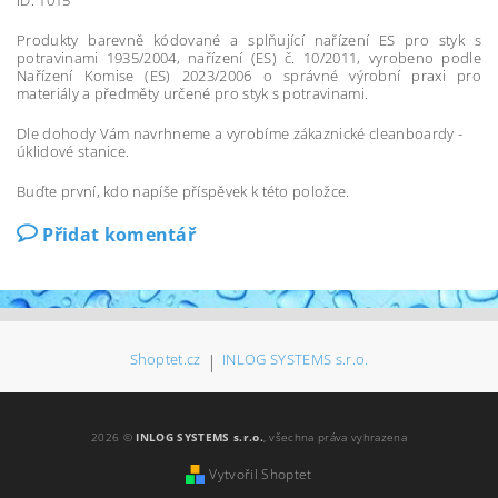
Produkty barevně kódované a splňující nařízení ES pro styk s
potravinami 1935/2004, nařízení (ES) č. 10/2011, vyrobeno podle
Nařízení Komise (ES) 2023/2006 o správné výrobní praxi pro
materiály a předměty určené pro styk s potravinami.
Dle dohody Vám navrhneme a vyrobíme zákaznické cleanboardy -
úklidové stanice.
Buďte první, kdo napíše příspěvek k této položce.
Přidat komentář
Shoptet.cz
|
INLOG SYSTEMS s.r.o.
2026 ©
INLOG SYSTEMS s.r.o.
, všechna práva vyhrazena
Vytvořil Shoptet