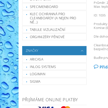
Průměr: 
Max. tepl
SPECIMENBOARD
KLEC OCHRANNÁ PRO
ID: 1035
CLEANBOARDY (A NEJEN PRO
NĚ...)
Produkty 
Komise (E
TABULE VIZUALIZAČNÍ
Dle dohod
ORGANIZÉRY PĚNOVÉ
Cleanboa
bezpečnos
ZNAČKY
Buďte prv
ARICASA
Při
INLOG SYSTEMS
LOGIMAN
SIGMA
PŘIJÍMÁME ONLINE PLATBY