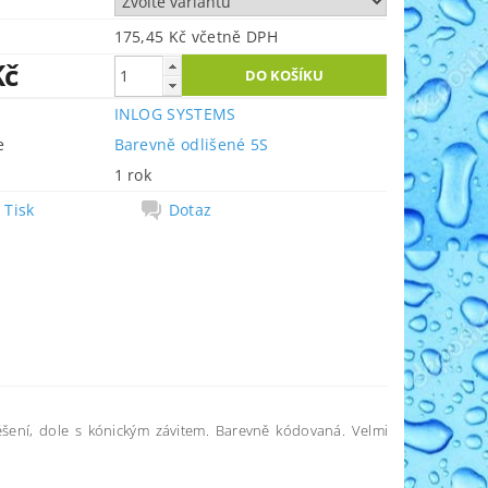
175,45 Kč včetně DPH
Kč
INLOG SYSTEMS
e
Barevně odlišené 5S
1 rok
Tisk
Dotaz
ení, dole s kónickým závitem. Barevně kódovaná. Velmi