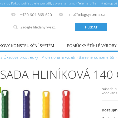
.r.o., Pokud potřebujete poradit, zavolejte nám. Přejeme příjemný nákup :-)
info@inlogsystems.cz
+420 604 368 620
ÍKOVÝ KONSTRUKČNÍ SYSTÉM
POMŮCKY ŠTÍHLÉ VÝROBY
5S Úklidové prostředky
Profesionální využití
Barevně odlišené 5S
SADA HLINÍKOVÁ 140
Násada hl
kódovaná
Dostupn