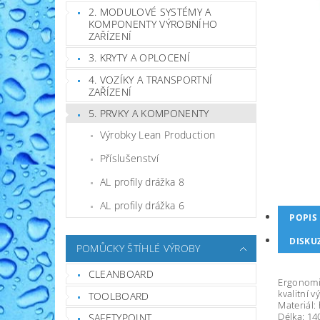
2. MODULOVÉ SYSTÉMY A
KOMPONENTY VÝROBNÍHO
ZAŘÍZENÍ
3. KRYTY A OPLOCENÍ
4. VOZÍKY A TRANSPORTNÍ
ZAŘÍZENÍ
5. PRVKY A KOMPONENTY
Výrobky Lean Production
Příslušenství
AL profily drážka 8
AL profily drážka 6
POPIS
DISKU
POMŮCKY ŠTÍHLÉ VÝROBY
CLEANBOARD
Ergonomi
kvalitní v
TOOLBOARD
Materiál: 
Délka: 1
SAFETYPOINT