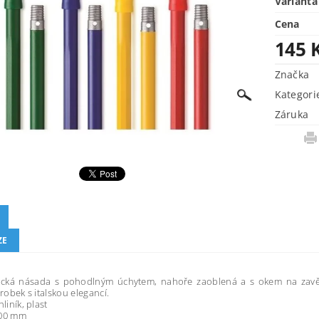
Varianta
Cena
145 
Značka
Kategori
Záruka
ZE
cká násada s pohodlným úchytem, nahoře zaoblená a s okem na zavěš
ýrobek s italskou elegancí.
hliník, plast
400 mm