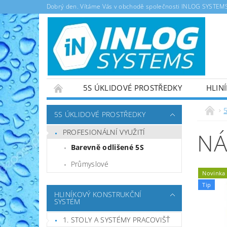
Dobrý den. Vítáme Vás v obchodě společnosti INLOG SYSTEMS s
5S ÚKLIDOVÉ PROSTŘEDKY
HLIN
OBCHODNÍ PODMÍNKY
5S ÚKLIDOVÉ PROSTŘEDKY
PROFESIONÁLNÍ VYUŽITÍ
NÁ
Barevně odlišené 5S
Průmyslové
Novinka
Tip
HLINÍKOVÝ KONSTRUKČNÍ
SYSTÉM
1. STOLY A SYSTÉMY PRACOVIŠŤ