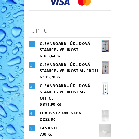
TOP 10
CLEANBOARD - ÚKLIDOVÁ
STANICE - VELIKOST L
6 363,64 Kč
CLEANBOARD - ÚKLIDOVÁ
STANICE - VELIKOST M - PROFI
6 115,70 Kč
CLEANBOARD - ÚKLIDOVÁ
STANICE - VELIKOST M -
OFFICE
5 371,90 Kč
LUXUSNÍ ZIMNÍ SADA
2 222 Kč
TANK SET
730 Kč