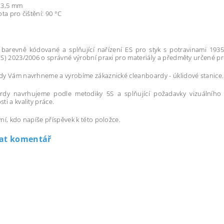
23,5 mm
ota pro čištění: 90 °C
barevně kódované a splňující nařízení ES pro styk s potravinami 1935/
S) 2023/2006 o správné výrobní praxi pro materiály a předměty určené pro
y Vám navrhneme a vyrobíme zákaznické cleanboardy - úklidové stanice.
rdy navrhujeme podle metodiky 5S a splňující požadavky vizuálního a
ti a kvality práce.
ní, kdo napíše příspěvek k této položce.
dat komentář