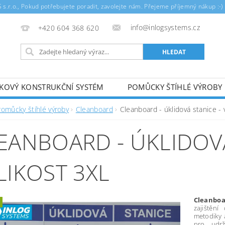
.r.o., Pokud potřebujete poradit, zavolejte nám. Přejeme příjemný nákup :-)
info@inlogsystems.cz
+420 604 368 620
ÍKOVÝ KONSTRUKČNÍ SYSTÉM
POMŮCKY ŠTÍHLÉ VÝROBY
Pomůcky štíhlé výroby
Cleanboard
Cleanboard - úklidová stanice - 
EANBOARD - ÚKLIDOVÁ
LIKOST 3XL
Cleanboa
zajištěn
metodiky a
pro udrž