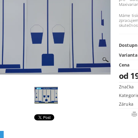
Maxivaria
Máme tisí
zpracujem
skutečnos
Dostupn
Varianta
Cena
od 1
Značka
Kategori
Záruka