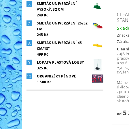
SMETÁK UNIVERZÁLNÍ
VYSOKÝ, 32 CM
CLEA
249 Kč
STANI
SMETÁK UNIVERZÁLNÍ 26/32
Skla
CM
245 Kč
Značk
Záruka
SMETÁK UNIVERZÁLNÍ 45
CM/18"
Clean
zajiš
499 Kč
pracov
LOPATA PLASTOVÁ LOBBY
a splň
Vynika
325 Kč
zvýšení
ORGANIZÉRY PĚNOVÉ
1 500 Kč
Máme 
úklid
zprac
clean
skuteč
5 
od