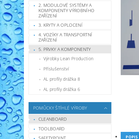
2. MODULOVÉ SYSTÉMY A
KOMPONENTY VÝROBNÍHO
ZAŘÍZENÍ
3. KRYTY A OPLOCENÍ
4. VOZÍKY A TRANSPORTNÍ
ZAŘÍZENÍ
5. PRVKY A KOMPONENTY
Výrobky Lean Production
Příslušenství
AL profily drážka 8
AL profily drážka 6
POMŮCKY ŠTÍHLÉ VÝROBY
CLEANBOARD
TOOLBOARD
POPIS
SAFETYPOINT