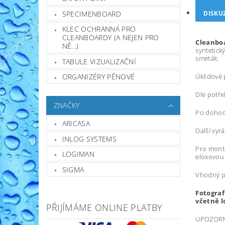
DISKU
SPECIMENBOARD
KLEC OCHRANNÁ PRO
CLEANBOARDY (A NEJEN PRO
Cleanboa
NĚ...)
syntetick
smeták.
TABULE VIZUALIZAČNÍ
Úklidové 
ORGANIZÉRY PĚNOVÉ
Dle potře
ZNAČKY
Po dohodě
ARICASA
Další vy
INLOG SYSTEMS
Pro mont
LOGIMAN
eloxovou
SIGMA
Vhodný př
Fotograf
včetně l
PŘIJÍMÁME ONLINE PLATBY
UPOZORNÉN