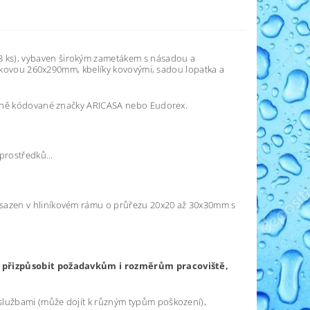
 ks), vybaven širokým zametákem s násadou a
iníkovou 260x290mm, kbelíky kovovými, sadou lopatka a
revně kódované značky ARICASA nebo Eudorex.
.
prostředků...
sazen v hliníkovém rámu o průřezu 20x20 až 30x30mm s
je přizpůsobit požadavkům i rozměrům pracoviště,
lužbami (může dojít k různým typům poškození),