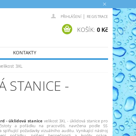
|
PŘIHLÁŠENÍ
REGISTRACE
KOŠÍK:
0 Kč
KONTAKTY
velikost 3XL
 STANICE -
rd - úklidová stanice
velikost 3XL - úklidová stanice pro
í čistoty a pořádku na pracovišti, navržena podle 5S
 splňující požadavky vizuálního auditu. Vynikající nástroj
ení pořádku, zvýšení bezpečnosti a kvality práce.