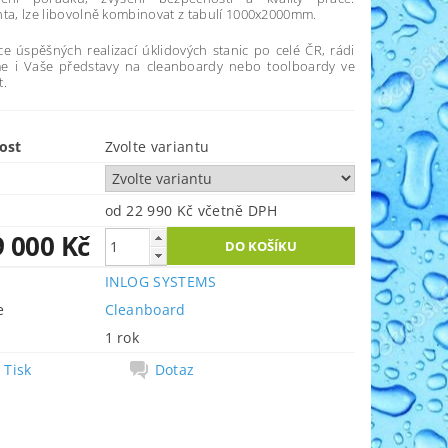
nta, lze libovolně kombinovat z tabulí 1000x2000mm.
ce úspěšných realizací úklidových stanic po celé ČR, rádi
e i Vaše představy na cleanboardy nebo toolboardy ve
t.
ost
Zvolte variantu
od 22 990 Kč
včetně DPH
9 000 Kč
INLOG SYSTEMS
e
Cleanboard
1 rok
Tisk
Dotaz