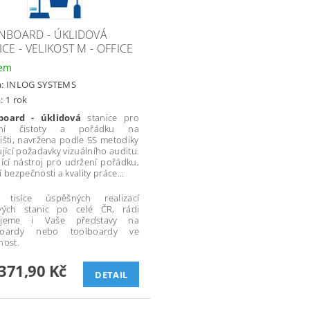
NBOARD - ÚKLIDOVÁ
CE - VELIKOST M - OFFICE
dem
a:
INLOG SYSTEMS
: 1 rok
board - úklidová
stanice pro
tění čistoty a pořádku na
išti, navržena podle 5S metodiky
ující požadavky vizuálního auditu.
jící nástroj pro udržení pořádku,
 bezpečnosti a kvality práce...
tisíce úspěšných realizací
ových stanic po celé ČR, rádi
ujeme i Vaše představy na
boardy nebo toolboardy ve
nost.
371,90 Kč
DETAIL