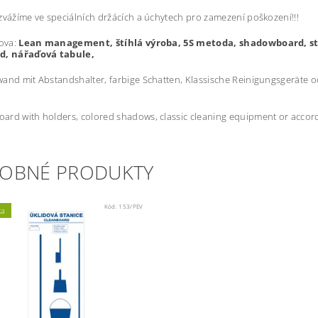
zvážíme ve speciálních držácích a úchytech pro zamezení poškození!!!
lova:
Lean management, štíhlá výroba, 5S metoda, shadowboard, stí
d, nářaďová tabule,
and mit Abstandshalter, farbige Schatten, Klassische
Reinigungsgeräte o
rd with holders, colored shadows, classic cleaning equipment or accord
OBNÉ PRODUKTY
Kód:
153/PEV
ka