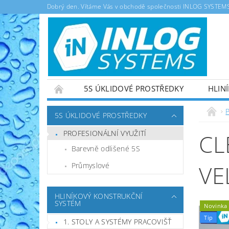
Dobrý den. Vítáme Vás v obchodě společnosti INLOG SYSTEMS s
5S ÚKLIDOVÉ PROSTŘEDKY
HLIN
OBCHODNÍ PODMÍNKY
5S ÚKLIDOVÉ PROSTŘEDKY
PROFESIONÁLNÍ VYUŽITÍ
CL
Barevně odlišené 5S
VE
Průmyslové
HLINÍKOVÝ KONSTRUKČNÍ
SYSTÉM
Novinka
Tip
1. STOLY A SYSTÉMY PRACOVIŠŤ