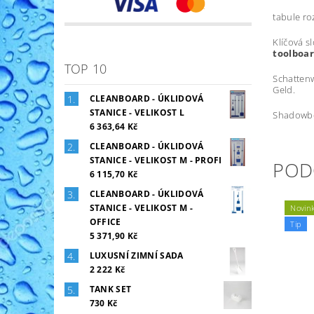
tabule ro
Klíčová s
toolboar
TOP 10
Schattenw
Geld.
CLEANBOARD - ÚKLIDOVÁ
STANICE - VELIKOST L
Shadowboa
6 363,64 Kč
CLEANBOARD - ÚKLIDOVÁ
STANICE - VELIKOST M - PROFI
POD
6 115,70 Kč
CLEANBOARD - ÚKLIDOVÁ
STANICE - VELIKOST M -
Novin
OFFICE
Tip
5 371,90 Kč
LUXUSNÍ ZIMNÍ SADA
2 222 Kč
TANK SET
730 Kč