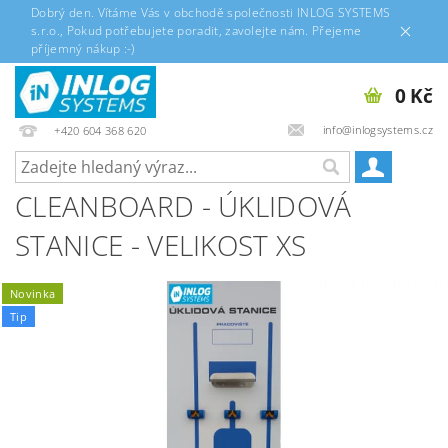
Dobrý den. Vítáme Vás v obchodě společnosti INLOG SYSTEMS
s.r.o., Pokud potřebujete poradit, zavolejte nám. Přejeme
příjemný nákup :-)
0 Kč
info@inlogsystems.cz
+420 604 368 620
CLEANBOARD - ÚKLIDOVÁ
STANICE - VELIKOST XS
Novinka
Tip