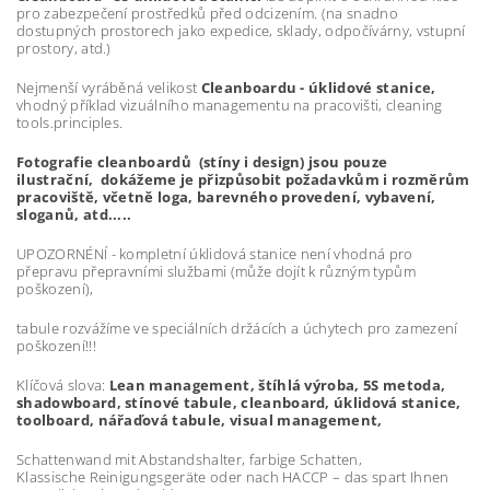
pro zabezpečení prostředků před odcizením. (na snadno
dostupných prostorech jako expedice, sklady, odpočívárny, vstupní
prostory, atd.)
Nejmenší vyráběná velikost
Cleanboardu - úklidové stanice,
vhodný příklad vizuálního managementu na pracovišti, cleaning
tools.principles.
Fotografie cleanboardů (stíny i design) jsou pouze
ilustrační, dokážeme je přizpůsobit požadavkům i rozměrům
pracoviště, včetně loga, barevného provedení, vybavení,
sloganů, atd.....
UPOZORNÉNÍ - kompletní úklidová stanice není vhodná pro
přepravu přepravními službami (může dojít k různým typům
poškození),
tabule rozvážíme ve speciálních držácích a úchytech pro zamezení
poškození!!!
Klíčová slova:
Lean management, štíhlá výroba, 5S metoda,
shadowboard, stínové tabule, cleanboard, úklidová stanice,
toolboard, nářaďová tabule, visual management,
Schattenwand mit Abstandshalter, farbige Schatten,
Klassische Reinigungsgeräte oder nach HACCP – das spart Ihnen