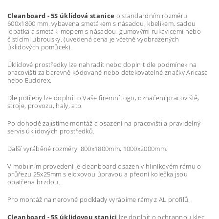
Cleanboard - 5S úklidová stanice
o standardním rozměru
600x1800 mm, vybavena smetákem s násadou, kbelíkem, sadou
lopatka a smeták, mopem s násadou, gumovými rukavicemi nebo
čistícími ubrousky. (uvedená cena je včetně vyobrazených
úklidových pomůcek).
Úklidové prostředky lze nahradit nebo doplnit dle podmínek na
pracovišti za barevně kódované nebo detekovatelné značky Aricasa
nebo Eudorex.
Dle potřeby lze doplnit o Vaše firemní logo, označení pracoviště,
stroje, provozu, haly, atp.
Po dohodě zajistíme montáž a osazení na pracovišti a pravidelný
servis úklidových prostředků.
Další vyráběné rozměry: 800x1800mm, 1000x2000mm.
V mobilním provedení je cleanboard osazen v hliníkovém rámu o
průřezu 25x25mm s eloxovou úpravou a přední kolečka jsou
opatřena brzdou.
Pro montáž na nerovné podklady vyrábíme rámy z AL profilů.
Cleanboard - 5S úklidovou stanici
lze doplnit o ochrannou klec