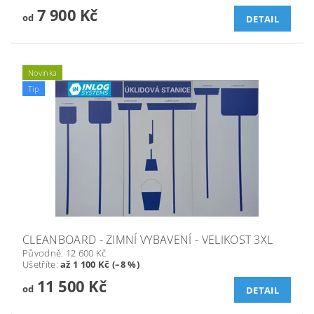
7 900 Kč
od
DETAIL
Novinka
Tip
CLEANBOARD - ZIMNÍ VYBAVENÍ - VELIKOST 3XL
Původně:
12 600 Kč
Ušetříte
:
až 1 100 Kč (–8 %)
11 500 Kč
od
DETAIL