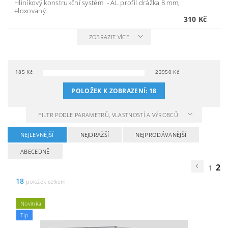
Hliníkový konstrukční systém - AL profil drážka 8 mm,
eloxovaný...
310 Kč
ZOBRAZIT VÍCE
185
Kč
23950
Kč
POLOŽEK K ZOBRAZENÍ:
18
FILTR PODLE PARAMETRŮ, VLASTNOSTÍ A VÝROBCŮ
NEJLEVNĚJŠÍ
NEJDRAŽŠÍ
NEJPRODÁVANĚJŠÍ
ABECEDNĚ
2
1
18
položek celkem
Novinka
Tip