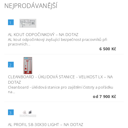
NEJPRODÁVANĚJŠÍ
1.
AL KOUT ODPOČINKOVÝ
–
NA DOTAZ
AL kout odpočinkový zvyšující bezpečnost pracovníků při
pracovních...
6 500 Kč
2.
CLEANBOARD - ÚKLIDOVÁ STANICE - VELIKOST LX
–
NA
DOTAZ
Cleanboard - úklidová stanice pro zajištění čistoty a pořádku
na...
od 7 900 Kč
3.
AL PROFIL S8-30X30 LIGHT
–
NA DOTAZ