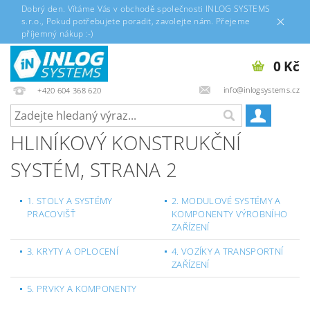
Dobrý den. Vítáme Vás v obchodě společnosti INLOG SYSTEMS
s.r.o., Pokud potřebujete poradit, zavolejte nám. Přejeme
příjemný nákup :-)
0 Kč
info@inlogsystems.cz
+420 604 368 620
HLINÍKOVÝ KONSTRUKČNÍ
SYSTÉM
, STRANA 2
1. STOLY A SYSTÉMY
2. MODULOVÉ SYSTÉMY A
PRACOVIŠŤ
KOMPONENTY VÝROBNÍHO
ZAŘÍZENÍ
3. KRYTY A OPLOCENÍ
4. VOZÍKY A TRANSPORTNÍ
ZAŘÍZENÍ
5. PRVKY A KOMPONENTY